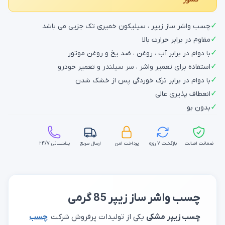
✓
چسب واشر ساز زیپر ، سیلیکون خمیری تک جزیی می باشد
✓
مقاوم در برابر حرارت بالا
✓
با دوام در برابر آب ، روغن ، ضد یخ و روغن موتور
✓
استفاده برای تعمیر واشر ، سر سیلندر و تعمیر خودرو
✓
با دوام در برابر ترک خوردگی پس از خشک شدن
✓
انعطاف پذیری عالی
✓
بدون بو
ضمانت اصالت
بازگشت ۷ روزه
پرداخت امن
ارسال سریع
پشتیبانی ۲۴/۷
چسب واشر ساز زیپر 85 گرمی
چسب زیپر مشکی
یکی از تولیدات پرفروش شرکت
چسب