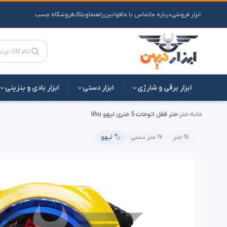
ابزار فروشی
درباره ما
تماس با ما
قوانین
راهنما
وبلاگ
فروشگاه چسب
ابزار برقی و شارژی
ابزار دستی
ابزار بادی و بنزینی
خانه
›
متر
›
متر قفل اتومات 5 متری لیهو lihu
📂 متر
📂 متر دستی
🏷️ لیهو