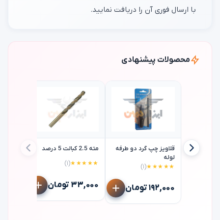
با ارسال فوری آن را دریافت نمایید.
محصولات پیشنهادی
قلاویز چپ گرد دو طرفه
مته 2.5 کبالت 5 درصد
لوله
(۱)
★★★★★
(۱)
★★★★★
سنباده ک
ماتادور matador p180
۳۳,۰۰۰ تومان
۱۹۲,۰۰۰ تومان
۱۶۶,۰۰۰ توم