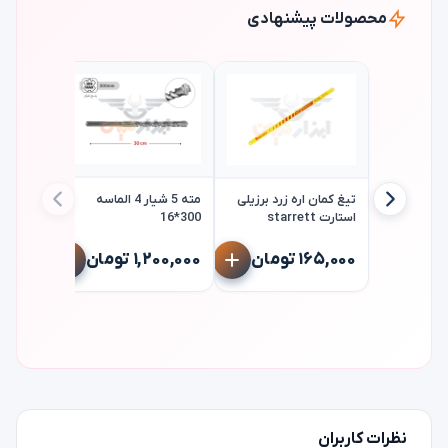
محصولات پیشنهادی
تیغ کمان اره زرد برزیلی
مته 5 شیار 4 الماسه
استارت starrett
300*16
460*22
۱۶۵,۰۰۰ تومان
۱,۲۰۰,۰۰۰ تومان
۱,۵۷۵,۰۰۰ 
نظرات کاربران