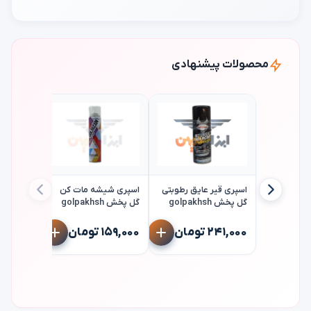
محصولات پیشنهادی
اسپری قیر عایق رطوبتی
اسپری شیشه مات کن
گل پخش golpakhsh
گل پخش golpakhsh
اسپری زین
مات گل 
۲۴۱,۰۰۰ تومان
۱۵۹,۰۰۰ تومان
lpakhsh
۷۳۵,۰۰۰ ت