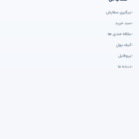
پیگیری سفارش
سبد خرید
علاقه مندی ها
کیف پول
پروفایل
درباره ما
تماس با ما
ارتباط با ما
۰۲۱۶۶۷۱۶۶۲۵
info@abzarmihan.com
تهران، میدان امام خمینی (ره)، خیابان فردوسی، پلاک 68، فروشگاه ابزار
میهن