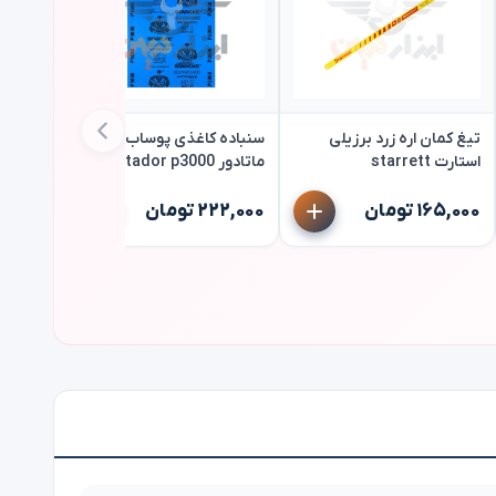
تیغ کمان اره زرد برزیلی
سنباده کاغذی پوساب
استارت starrett
ماتادور matador p3000
سنباده 
۱۶۵,۰۰۰ تومان
۲۲۲,۰۰۰ تومان
ماتادور matador p2000
۲۰۰,۰۰۰ تو