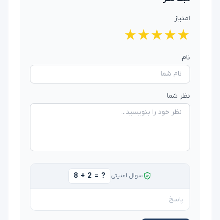
امتیاز
★
★
★
★
★
نام
نظر شما
8 + 2 = ?
سوال امنیتی