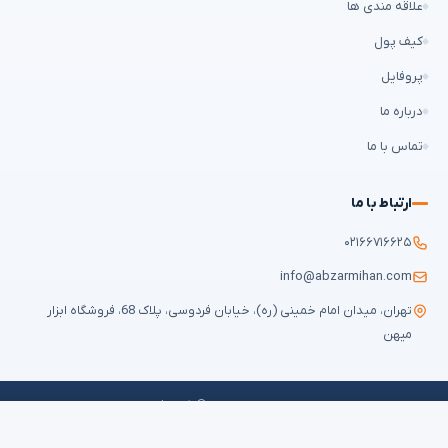
علاقه مندی ها
کیف پول
پروفایل
درباره ما
تماس با ما
ارتباط با ما
۰۲۱۶۶۷۱۶۶۲۵
info@abzarmihan.com
تهران، میدان امام خمینی (ره)، خیابان فردوسی، پلاک 68، فروشگاه ابزار
میهن
تمامی حقوق برای
ابزار میهن
محفوظ است © ۲۰۲۶ | طراحی سایت و سئو:
ایران
طراح