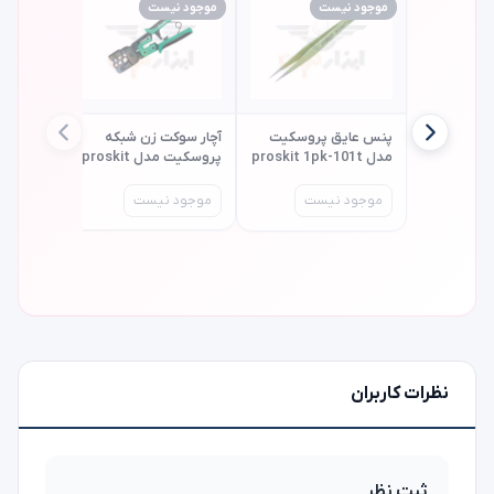
موجود نیست
موجود نیست
موجود ن
پنس عایق پروسکیت
آچار سوکت زن شبکه
مدل proskit 1pk-101t
پروسکیت مدل proskit
cp-376m
تستر کاب
موجود نیست
موجود نیست
t-7057n
موجود 
نظرات کاربران
ثبت نظر