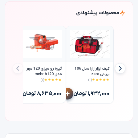
محصولات پیشنهادی
کیف ابزار زارا مدل 106
گیره رو میزی 120 مهر
برزنتی zara
مدل mehr b120
(۱)
★★★★★
(۱)
★★★★★
آمریکا10 اینچ vise-grip
۱,۹۳۲,۰۰۰ تومان
۸,۶۳۵,۰۰۰ تومان
۷,۲۴۰,۰۰۰