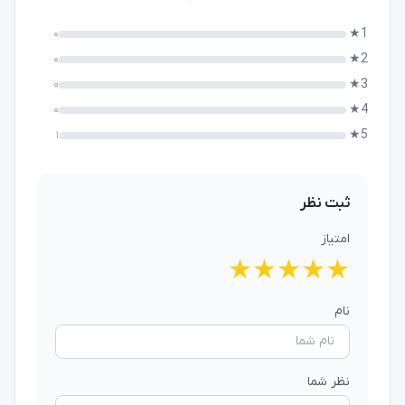
1★
۰
2★
۰
3★
۰
4★
۰
5★
۱
ثبت نظر
امتیاز
★
★
★
★
★
نام
نظر شما