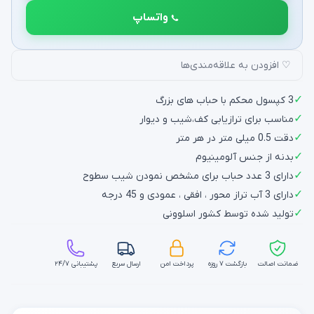
واتساپ
♡ افزودن به علاقه‌مندی‌ها
✓
3 کپسول محکم با حباب های بزرگ
✓
مناسب برای ترازیابی کف،شیب و دیوار
✓
دقت 0.5 میلی متر در هر متر
✓
بدنه از جنس آلومینیوم
✓
دارای 3 عدد حباب برای مشخص نمودن شیب سطوح
✓
دارای 3 آب تراز محور ، افقی ، عمودی و 45 درجه
✓
تولید شده توسط کشور اسلوونی
ضمانت اصالت
بازگشت ۷ روزه
پرداخت امن
ارسال سریع
پشتیبانی ۲۴/۷