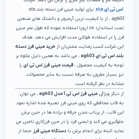
دقیقه فلز و قطعات غیر فلزی را برش می دهد. شرکت
اس تی ای sta
برای تولید
مینی فرز دسته بلند sta
ag603
، از با کیفیت ترین آرمیچر و بالشتک های صنعتی
تحت استاندارد ce اروپا استفاده نموده که طول عمر
مینی
فرز
را در استفاده طولانی مدت افزایش می دهد. هدف
این شرکت کسب رضایت مشتریان از
خرید مینی فرز دسته
بلند اس تی ای ag603
، می باشد به همین دلیل علاوه بر
توجه به کیفیت محصول ،
قیمت مینی فرز اس تی ای
را
نیز بسیار مقرون به صرفه نسبت به سایر محصولات
مشابه در نظر گرفته است.
از دیگر ویژگی
مینی فرز اس تی آ مدل ag603
، می توان
به قاب محافظی که روی مینی فرز تعبیه شده اشاره نمود
این قاب ، از پرتاب شدن جرقه و براده ها در حین برش
جلوگیری می کند و ایمنی فرد را در حین فرزکاری تامین می
نماید البته برای انجام برش با
دستگاه مینی فرز
حتما از