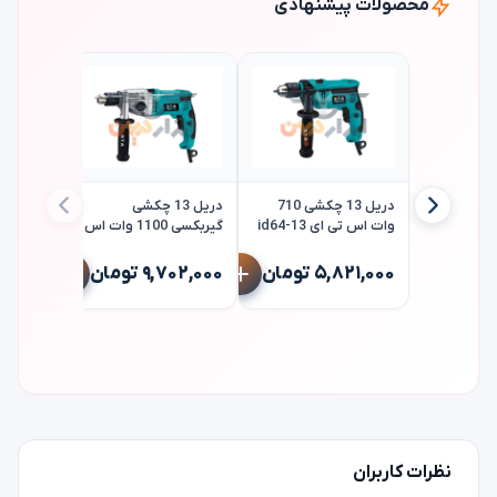
محصولات پیشنهادی
دریل 13 چکشی 710
دریل 13 چکشی
وات اس تی ای id64-13
گیربکسی 1100 وات اس
sta
تی ای id34-13 sta
فرز انگشت
تی ای dg107 sta
۵,۸۲۱,۰۰۰ تومان
۹,۷۰۲,۰۰۰ تومان
۵,۷۲۰,۰۰۰
نظرات کاربران