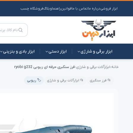
ابزار فروشی
درباره ما
تماس با ما
قوانین
راهنما
وبلاگ
فروشگاه چسب
ابزار برقی و شارژی
ابزار دستی
ابزار بادی و بنزینی
خانه
›
ابزارآلات برقی و شارژی
›
فرز سنگبری حرفه ای ریوبی ryobi g232
📂 فرز سنگبری
📂 ابزارآلات برقی و شارژی
🏷️ ریوبی