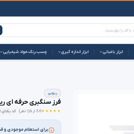
ابزار باغبانی
ابزار اندازه گیری
چسب،رنگ،مواد شیمیایی
ریوبی
فرز سنگبری حرفه ای ریوبی  g232
★★★★★
5.0 از ۵
(۱ نظر)
کد یکتای 
برای استعلام موجودی و قی