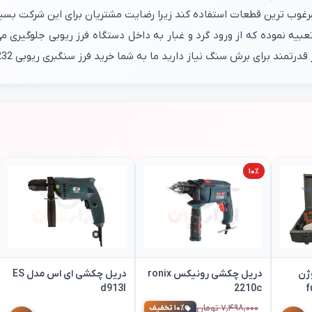
 برش سنگ نیاز دارید ما به شما خرید فرز سنگبری ریوبی g232 را پیشنهاد می کنیم .
۱۰٪
وژن
دریل چکشی رونیکس ronix
دریل چکشی ای اس مدل ES
d913l
2210c
۷,۴۹۸,۰۰۰ تومان
۱۰٪ تخفیف