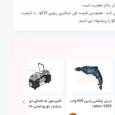
شرکت ریوبی ، یک سیستم ضد گرد و غبار بر روی فرز ریوبی تعبیه نموده که از ورود گرد و غبار به داخل دستگاه فرز ریوبی جلوگیری می کند . همچنین قیمت فرز سنگبری ریوبی g232 ، با کیفیت
۱۰٪
دریل چکشی رابین 650 وات
کمپرسور باد فندکی دو
rabin r1003
سیلندر توربو اصلی turbo
مدل pm12