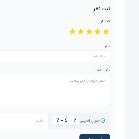
ثبت نظر
امتیاز
★
★
★
★
★
نام
نظر شما
7 + 5 = ?
سوال امنیتی