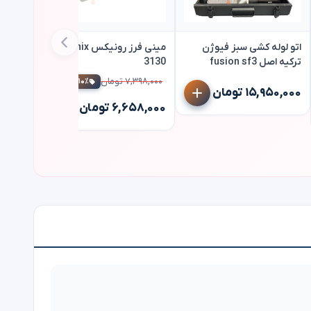
اتو لوله کشی سبز فیوژن
مینی فرز رونیکس ronix
ترکیه اصل fusion sf3
3130
۷,۳۹۸,۰۰۰ تومان
۱۰٪ تخفیف
۱۵,۹۵۰,۰۰۰ تومان
d913l
۶,۶۵۸,۰۰۰ تومان
۹,۳۸۷,۰۰۰