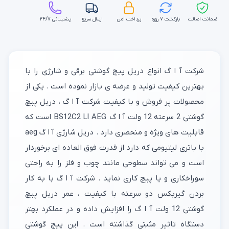
ضمانت اصالت
بازگشت ۷ روزه
پرداخت امن
ارسال سریع
پشتیبانی ۲۴/۷
شرکت آ ا گ انواع دریل پیچ گوشتی برقی و شارژی را با
بهترین کیفیت تولید و عرضه ی بازار نموده است . یکی از
محصولات پر فروش و با کیفیت شرکت آ ا گ ، دریل پیچ
گوشتی 2 سرعته 12 ولت آ ا گ BS12C2 LI AEG است که
قابلیت های ویژه و منحصری دارد . دریل شارژی آ ا گ aeg
با باتری لیتیومی که دارد از قدرت فوق العاده ای برخوردار
است و می تواند سطوحی مانند چوب و فلز را به راحتی
سوراخکاری و یا پیچ کاری نماید . شرکت آ ا گ با به کار
بردن گیربکس دو سرعته با کیفیت ، عمر دریل پیچ
گوشتی 12 ولت آ ا گ را افزایش داده و در عملکرد بهتر
دستگاه تاثیر مثبتی گذاشته است . این پیچ گوشتی