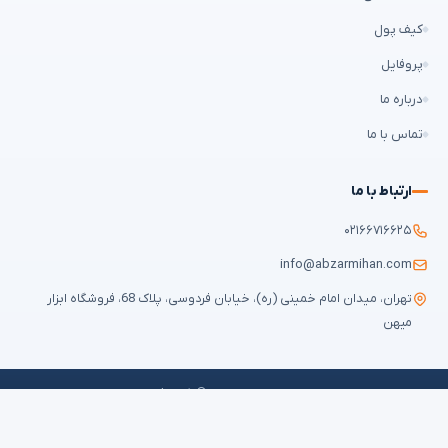
کیف پول
پروفایل
درباره ما
تماس با ما
ارتباط با ما
۰۲۱۶۶۷۱۶۶۲۵
info@abzarmihan.com
تهران، میدان امام خمینی (ره)، خیابان فردوسی، پلاک 68، فروشگاه ابزار
میهن
تمامی حقوق برای
ابزار میهن
محفوظ است © ۲۰۲۶ | طراحی سایت و سئو:
ایران
طراح
قوانین و مقررات
حریم خصوصی
سوالات متداول
نقشه سایت