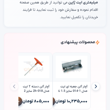
میلیمتری ایت ژاپن
می توانید از طریق همین صفحه
اقدام نموده و سفارش خود را ثبت نمایید تا فرایند
خریدتان را تکمیل نمایید.
محصولات پیشنهادی
آچار آلن جعبه ای ایت
آچار آلن دسته T ایت
مدل 1-014 سایز 1.5 تا
مدل 018-2h سایز 2
14 میلی متر eight
میلی متر eight
ست آچار آ
۱۰,۲۳۵,۰۰۰ تومان
۸۰۵,۰۰۰ تومان
تا 3.8 اینچ eight