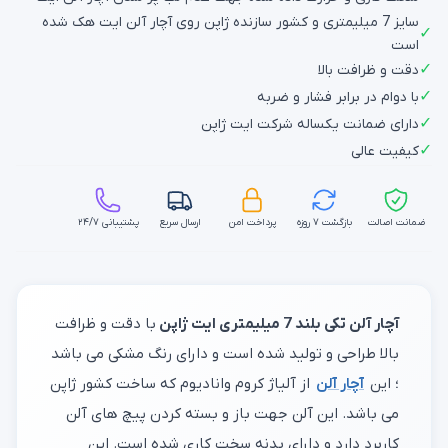
سایز 7 میلیمتری و کشور سازنده ژاپن روی آچار آلن ایت هک شده
✓
است
✓
دقت و ظرافت بالا
✓
با دوام در برابر فشار و ضربه
✓
دارای ضمانت یکساله شرکت ایت ژاپن
✓
کیفیت عالی
ضمانت اصالت
بازگشت ۷ روزه
پرداخت امن
ارسال سریع
پشتیبانی ۲۴/۷
آچار آلن تکی بلند 7 میلیمتری ایت ژاپن
با دقت و ظرافت
بالا طراحی و تولید شده است و دارای رنگ مشکی می باشد
؛ این
آچار آلن
از آلیاژ کروم وانادیوم که ساخت کشور ژاپن
می باشد. این آلن جهت باز و بسته کردن پیچ های آلن
کاربرد دارد و دارای بدنه سخت کاری شده است. این