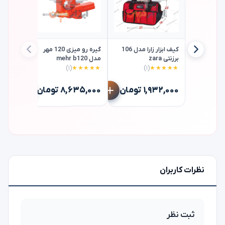
کیف ابزار زارا مدل 106
گیره رو میزی 120 مهر
برزنتی zara
مدل mehr b120
(۱)
★★★★★
(۱)
★★★★★
آمریکا10 اینچ vise-grip
۱,۹۳۲,۰۰۰ تومان
۸,۶۳۵,۰۰۰ تومان
۷,۲۴۰,۰۰۰
نظرات کاربران
ثبت نظر