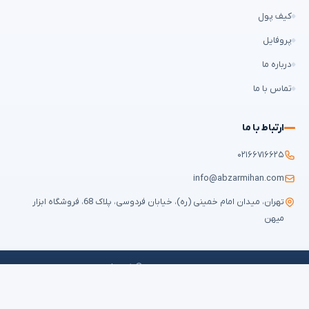
کیف پول
پروفایل
درباره ما
تماس با ما
ارتباط با ما
۰۲۱۶۶۷۱۶۶۲۵
info@abzarmihan.com
تهران، میدان امام خمینی (ره)، خیابان فردوسی، پلاک 68، فروشگاه ابزار
میهن
تمامی حقوق برای
ابزار میهن
محفوظ است © ۲۰۲۶ | طراحی سایت و سئو:
ایران
طراح
قوانین و مقررات
حریم خصوصی
سوالات متداول
نقشه سایت