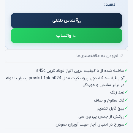
دهید:
تماس تلفنی
واتساپ
♡ افزودن به علاقه‌مندی‌ها
✓
ساخته شده از با کیفیت ترین آلیاژ فولاد کربن s45c
آچار فرانسه 4 اینچی پروسکیت مدل proskit 1pk-h024 بسیار با دوام
✓
در برابر سایش و خوردگی
✓
ضد زنگ
✓
فک مقاوم و صاف
✓
پیچ قابل تنظیم
✓
روکش از جنس پی وی سی
✓
سوراخ در انتهای آچار جهت آویزان نمودن