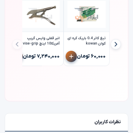
تیغ کاتر 0.4 باریک کره ای
انبر قفلی وایس گریپ
کوان kowan
آمریکا10 اینچ vise-grip
ستاره ای 
۶۰,۰۰۰ تومان
۷,۲۴۰,۰۰۰ تومان
تک jetech
۳۵۸,۰۰۰ ت
نظرات کاربران