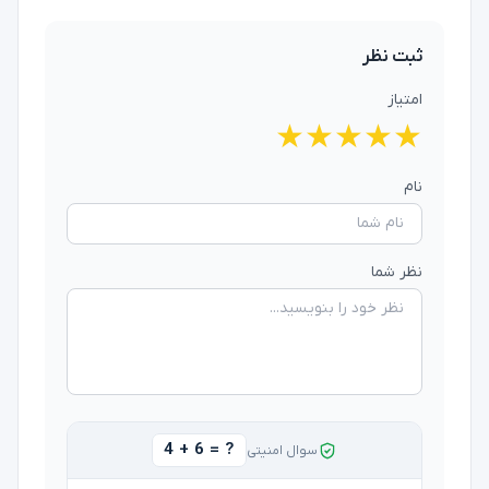
ثبت نظر
امتیاز
★
★
★
★
★
نام
نظر شما
4 + 6 = ?
سوال امنیتی