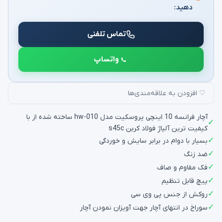
دهید:
تماس تلفنی
واتساپ
♡ افزودن به علاقه‌مندی‌ها
آچار فرانسه 10 اینچی پروسکیت مدل hw-010 ساخته شده از با
✓
کیفیت ترین آلیاژ فولاد کربن s45c
✓
بسیار با دوام در برابر سایش و خوردگی
✓
ضد زنگ
✓
فک مقاوم و صاف
✓
پیچ قابل تنظیم
✓
روکش از جنس پی وی سی
✓
سوراخ در انتهای آچار جهت آویزان نمودن آچار