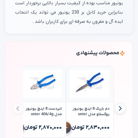
یونیور مناسب بوده از کیفیت بسیار بالایی برخوردار است
بنابراین خرید کابل بر 230 یونیور می تواند یک انتخاب
ایده آل و مقرون به صرفه ای برای کاربران باشد .
محصولات پیشنهادی
دم باریک 8 اینچ یونیور
انبردست 8 اینچ یونیور
یوگسلاو مدل unior
مدل unior 406/4g
508/4g-200
۲,۸۳۰,۰۰۰ تومان
۲,۸۷۰,۰۰۰ تومان
406/4g