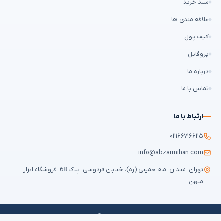
سبد خرید
علاقه مندی ها
کیف پول
پروفایل
درباره ما
تماس با ما
ارتباط با ما
۰۲۱۶۶۷۱۶۶۲۵
info@abzarmihan.com
تهران، میدان امام خمینی (ره)، خیابان فردوسی، پلاک 68، فروشگاه ابزار
میهن
تمامی حقوق برای
ابزار میهن
محفوظ است © ۲۰۲۶ | طراحی سایت و سئو:
ایران