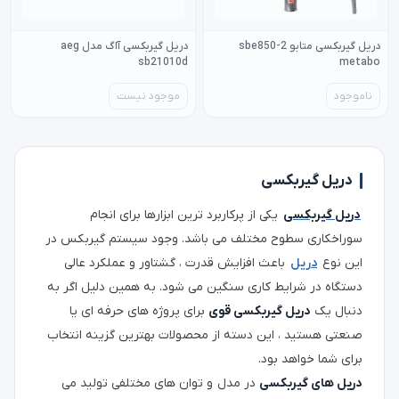
دریل گیربکسی متابو sbe850-2
دریل گیربکسی آاگ مدل aeg
sb21010d
metabo
ناموجود
موجود نیست
دریل گیربکسی
دریل گیربکسی
یکی از پرکاربرد ترین ابزارها برای انجام
سوراخکاری سطوح مختلف می باشد. وجود سیستم گیربکس در
این نوع
دریل
باعث افزایش قدرت ، گشتاور و عملکرد عالی
دستگاه در شرایط کاری سنگین می شود. به همین دلیل اگر به
دنبال یک
دریل گیربکسی قوی
برای پروژه های حرفه ای یا
صنعتی هستید ، این دسته از محصولات بهترین گزینه انتخاب
برای شما خواهد بود.
دریل های گیربکسی
در مدل و توان های مختلفی تولید می