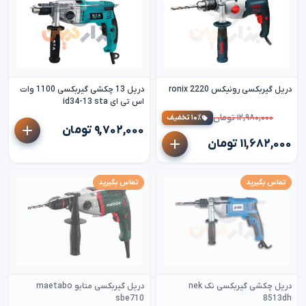
دریل گیربکسی رونیکس ronix 2220
دریل 13 چکشی گیربکسی 1100 وات
اس تی ای id34-13 sta
۱۲,۹۸۰,۰۰۰ تومان
۱۰٪ تخفیف
۹,۷۰۲,۰۰۰ تومان
۱۱,۶۸۲,۰۰۰ تومان
تماس بگیرید
تماس بگیرید
دریل چکشی گیربکسی نک nek
دریل گیربکسی متابو maetabo
sbe710
8513dh