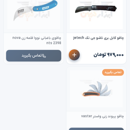
چاقو کابل بری تاشو جی تک jetech
چاقوی باغبانی نووا قلمه زن nova
nts 2398
۹۷۹,۰۰۰ تومان
تماس بگیرید
تماس بگیرید
چاقو پیوند زنی واستر vaster