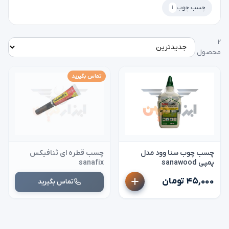
چسب چوب
۱
۲
محصول
تماس بگیرید
چسب چوب سنا وود مدل
چسب قطره ای ثنافیکس
پمپی sanawood
sanafix
۴۵,۰۰۰ تومان
تماس بگیرید