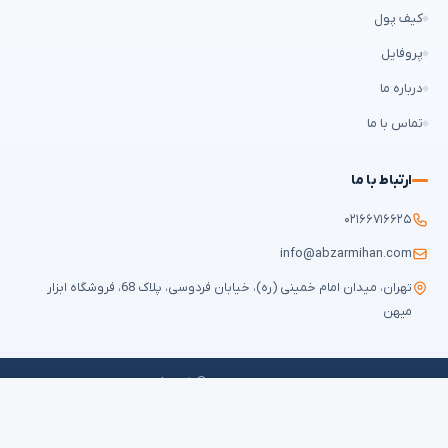
کیف پول
پروفایل
درباره ما
تماس با ما
ارتباط با ما
۰۲۱۶۶۷۱۶۶۲۵
info@abzarmihan.com
تهران، میدان امام خمینی (ره)، خیابان فردوسی، پلاک 68، فروشگاه ابزار
میهن
تمامی حقوق برای
ابزار میهن
محفوظ است © ۲۰۲۶ | طراحی سایت و سئو:
ایران
طراح
قوانین و مقررات
حریم خصوصی
سوالات متداول
نقشه سایت