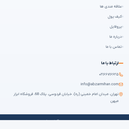
علاقه مندی ها
کیف پول
پروفایل
درباره ما
تماس با ما
ارتباط با ما
۰۲۱۶۶۷۱۶۶۲۵
info@abzarmihan.com
تهران، میدان امام خمینی (ره)، خیابان فردوسی، پلاک 68، فروشگاه ابزار
میهن
تمامی حقوق برای
ابزار میهن
محفوظ است © ۲۰۲۶ | طراحی سایت و سئو:
ایران
طراح