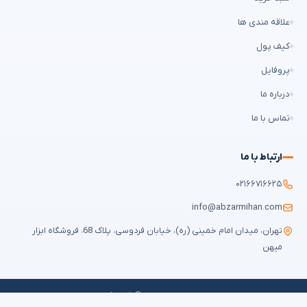
علاقه مندی ها
کیف پول
پروفایل
درباره ما
تماس با ما
ارتباط با ما
۰۲۱۶۶۷۱۶۶۲۵
info@abzarmihan.com
تهران، میدان امام خمینی (ره)، خیابان فردوسی، پلاک 68، فروشگاه ابزار
میهن
تمامی حقوق برای
ابزار میهن
محفوظ است © ۲۰۲۶ | طراحی سایت و سئو:
ایران