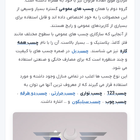
مزایای فوق العاده فراوان نیز با خود به همراه داشته است.
گروه دوم یا همان
چسب های عمومی
گستره بسیار وسیعی از
این محصولات را به خود اختصاص داده اند و قابل استفاده برای
بسیاری از کاربردهای عمومی و رایج هستند.
از آنجایی که سازگاری چسب های عمومی با سطوح مختلف مانند
فلز، کاغذ، پلاستیک و ... بسیار بالاست، آن را با نام
چسب همه
کاره
نیز می شناسند.
چسب بل
در ضمره چسب های با کیفیت
و چند منظوره است که برای مصارف خانگی و صنعتی استفاده
می شود.
این نوع چسب ها اغلب در تمامی منازل وجود داشته و مورد
استفاده قرار می گیرند که از معروف ترین آنها می توان به
چسب 123
،
چسب نواری
،
چسب حرارتی
،
چسب دو طرفه
،
چسب چوب
،
چسب سیلیکون
و ... اشاره داشت.