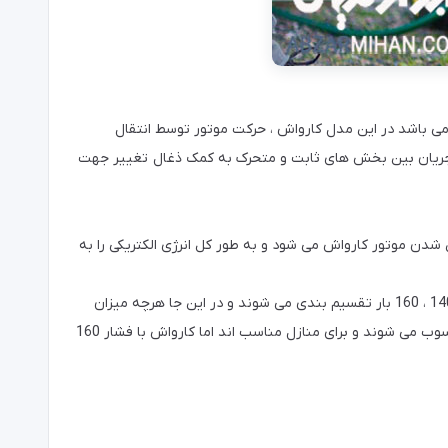
باشد در این مدل کارواش ، حرکت موتور توسط انتقال
ال جریان بین بخش های ثابت و متحرک به کمک ذغال تغییر جهت
شدن موتور کارواش می شود و به طور کل انرژی الکتریکی را به
یکی از روش های تشخیص کارواش صنعتی از کارواش خانگی توجه به فشار بار کارواش می باشد. دستگاه های کارواش به 180 ، 130 ، 100 ، 140 ، 160 بار تقسیم بندی می شوند و در این جا هرچه میزان
و صنعتی می گویند. کارواش های 100 ، 130 و 140 به عنوان دستگاه کارواش خانگی محسوب می شوند و برای منازل مناسب اند اما کارواش با فشار 160