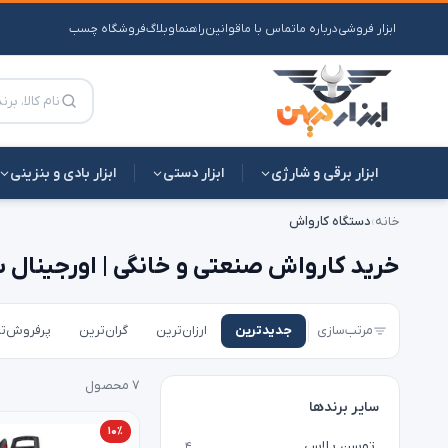
ابزار فروشی
درباره ما
تماس با ما
قوانین
راهنما
وبلاگ
فروشگاه چسب
ابزار برقی و شارژی
ابزار دستی
ابزار بادی و بنزینی
خانه
›
دستگاه کارواش
خرید کارواش صنعتی و خانگی | اورجینال 
مرتب‌سازی
جدیدترین
ارزان‌ترین
گران‌ترین
پرفروش‌ت
۷ محصول
سایر برندها
۱۰٪
توسن پلاس
۴