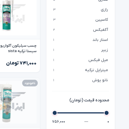
رازی
۳
کاسپین
۳
آکفیکس
۲
استار باند
۱
چسب سیلیکون آکواریوم 
زیپر
۱
سیستا ترکیه sista
مپل فیکس
۱
۷۴۱,۰۰۰ تومان
میتراپل ترکیه
۱
نانو پوش
۱
ناموجود
محدوده قیمت (تومان)
۷۵۶٬۰۰۰
—
۰